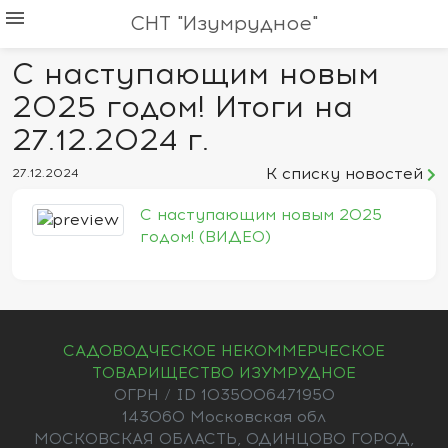
menu
СНТ "Изумрудное"
С наступающим новым
2025 годом! Итоги на
27.12.2024 г.
К списку новостей
27.12.2024
С наступающим новым 2025
годом! (ВИДЕО)
САДОВОДЧЕСКОЕ НЕКОММЕРЧЕСКОЕ
ТОВАРИЩЕСТВО ИЗУМРУДНОЕ
ОГРН / ID 1035006471950
143060 Московская обл
МОСКОВСКАЯ ОБЛАСТЬ, ОДИНЦОВО ГОРОД,