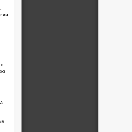
,
гии
 к
за
ед
ов