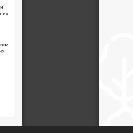
ми
 их
авил
их