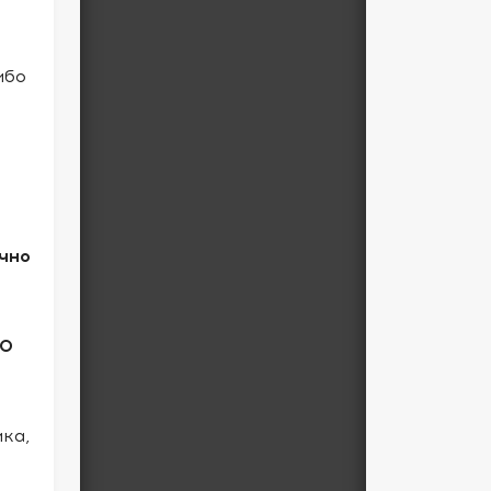
ибо
чно
10
ка,