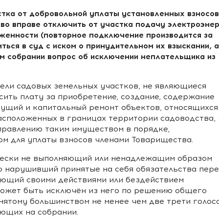
стка от добровольной уплаты установленных взносов
во вправе отключить от участка подачу электроэнер
лженности (повторное подключение производится за
ться в суд с иском о принудительном их взыскании, а
м собрании вопрос об исключении неплательщика из
тели садовых земельных участков, не являющиеся
сить плату за приобретение, создание, содержание
ущий и капитальный ремонт объектов, относящихся
сположенных в границах территории садоводства, 
правлению таким имуществом в порядке,
м для уплаты взносов членами Товарищества.
ически не выполняющий или ненадлежащим образом
о нарушивший принятые на себя обязательства пер
ующий своими действиями или бездействием
может быть исключён из него по решению общего
нятому большинством не менее чем две трети голос
ующих на собрании.