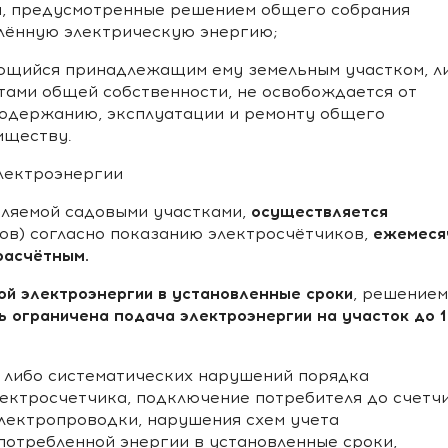
сы, предусмотренные решением общего собрания
блённую электрическую энергию;
зующийся принадлежащим ему земельным участком, л
тами общей собственности, не освобождается от
содержанию, эксплуатации и ремонту общего
иществу.
электроэнергии
осуществляется
бляемой садовыми участками,
ежемеся
ов) согласно показанию электросчётчиков,
расчётным.
ой электроэнергии в установленные сроки
, решением
 ограничена подача электроэнергии на участок до 
х либо систематических нарушений порядка
лектросчетчика, подключение потребителя до счетчи
лектропроводки, нарушения схем учета
потребленной энергии в установленные сроки,