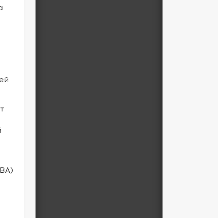
а
ей
т
й
ВА)