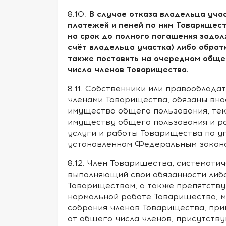
В случае отказа владельца уча
8.10.
платежей и пеней по ним Товарищест
на срок до полного погашения задо
счёт владельца участка) либо обрати
также поставить на очередном обще
числа членов Товарищества.
8.11. Собственники или правооблада
членами Товарищества, обязаны вно
имущества общего пользования, тек
имуществу общего пользования и ра
услуги и работы Товарищества по у
установленном Федеральным законо
8.12. Член Товарищества, системат
выполняющий свои обязанности либ
Товариществом, а также препятств
нормальной работе Товарищества, 
собрания членов Товарищества, при
от общего числа членов, присутств