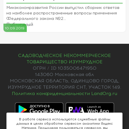
Минэкономразвития России выпустил сборник ответов
на наиболее распространенные вопросы применения
Федерального закона №2...
Публичный
10.09.2019
САДОВОДЧЕСКОЕ НЕКОММЕРЧЕСКОЕ
ТОВАРИЩЕСТВО ИЗУМРУДНОЕ
ОГРН / ID 1035006471950
143060 Московская обл
МОСКОВСКАЯ ОБЛАСТЬ, ОДИНЦОВО ГОРОД,
ИЗУМРУДНОЕ ТЕРРИТОРИЯ СНТ, УЧАСТОК 149.
Политика конфиденциальности LandOrg.ru
В работе сервиса используются служебные файлы
данных в целях обработки сервисом аналитики Яндекс
Метрика. Продолжая пользоваться сервисом, вы