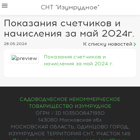
menu
СНТ "Изумрудное"
Показания счетчиков и
начисления за май 2024г.
К списку новостей
28.05.2024
Показания счетчиков и
начисления за май 2024 г.
САДОВОДЧЕСКОЕ НЕКОММЕРЧЕСКОЕ
ТОВАРИЩЕСТВО ИЗУМРУДНОЕ
ОГРН / ID 1035006471950
143060 Московская обл
МОСКОВСКАЯ ОБЛАСТЬ, ОДИНЦОВО ГОРОД,
ИЗУМРУДНОЕ ТЕРРИТОРИЯ СНТ, УЧАСТОК 149.