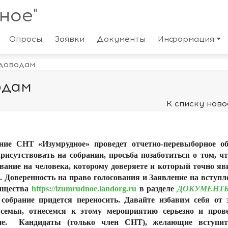
ное"
Опросы
Заявки
Документы
Информация
доводам
одам
К списку ново
ние СНТ «Изумрудное» проведет отчетно-перевыборное о
присутствовать на собрании, просьба позаботиться о том, ч
ование на человека, которому доверяете и который точно яв
. Доверенность на право голосования и Заявление на вступл
рищества
https://izumrudnoe.landorg.ru
в разделе
ДОКУМЕНТ
собрание придется переносить. Давайте избавим себя от 
семья, отнесемся к этому мероприятию серьезно и пров
ание. Кандидаты (только член СНТ), желающие вступи