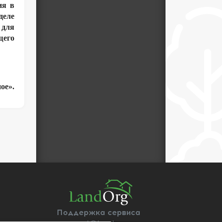
ия в
деле
 для
щего
ое».
Поддержка сервиса