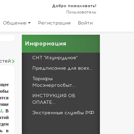
Добро пожаловать!
Пользователь
Общение
Регистрация
Войти
Информация
СНТ "Изумрудное"
стей
Предписание для всех...
Тарифы
Мосэнергосбыт...
бщее
тобы
ИНСТРУКЦИЯ ОБ
ится
ОПЛАТЕ...
ение
Ы
.
В
Экстренные службы РФ
этой
едем
ть в