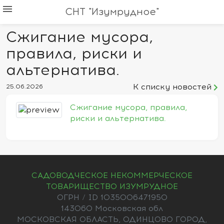
menu
СНТ "Изумрудное"
Сжигание мусора,
правила, риски и
альтернатива.
К списку новостей
25.06.2026
Сжигание мусора, правила,
риски и альтернатива.
САДОВОДЧЕСКОЕ НЕКОММЕРЧЕСКОЕ
ТОВАРИЩЕСТВО ИЗУМРУДНОЕ
ОГРН / ID 1035006471950
143060 Московская обл
МОСКОВСКАЯ ОБЛАСТЬ, ОДИНЦОВО ГОРОД,