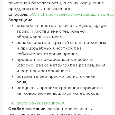
пожарной безопасности, а за их нарушение
предусмотрены повышенные
штрафы.
50.mchs.gov.ru
serpuhov.ru
gugz.mosreg.
Запрещено:
разводить костры, сжигать мусор, сухую
траву и листву вне специально
оборудованных мест;
использовать открытый огонь на дачных
и приусадебных участках без
соблюдения строгих правил;
проводить пожароопасные работы
(сварка, резка металла) без разрешения
и мер предосторожности;
оставлять без присмотра источники
огня;
нарушать правила хранения горючих и
легковоспламеняющихся материалов.
50.mchs.gov.ru
serpuhov.ru
Особое внимание:
запрещено сжигать
пластик, резину, строительный мусор,