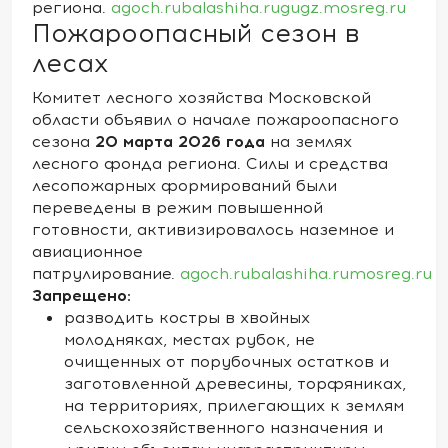
региона.
agoch.ru
balashiha.ru
gugz.mosreg.ru
Пожароопасный сезон в
лесах
Комитет лесного хозяйства Московской
области объявил о начале пожароопасного
20 марта 2026 года
сезона
на землях
лесного фонда региона. Силы и средства
лесопожарных формирований были
переведены в режим повышенной
готовности, активизировалось наземное и
авиационное
патрулирование.
agoch.ru
balashiha.ru
mosreg.ru
Запрещено:
разводить костры в хвойных
молодняках, местах рубок, не
очищенных от порубочных остатков и
заготовленной древесины, торфяниках,
на территориях, прилегающих к землям
сельскохозяйственного назначения и